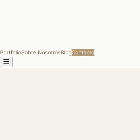
estilo Godiva. Fontana
os privados · Cádiz y
Portfolio
Sobre Nosotros
Blog
Contacto